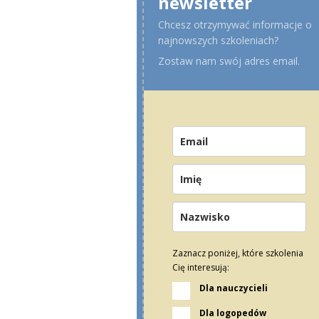
newsletter
Chcesz otrzymywać informacje o
najnowszych szkoleniach?
Zostaw nam swój adres email.
Zaznacz poniżej, które szkolenia
Cię interesują:
Dla nauczycieli
Dla logopedów