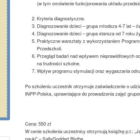
(w tym omówienie funkcjonowania układu przeds
Kryteria diagnostyczne.
Diagnozowanie dzieci – grupa młodsza 4-7 lat – ć
Diagnozowanie dzieci – grupa starsza od 7 roku ż
Praktyczne warsztaty z wykorzystaniem Programu 
Przedszkoli.
Przegląd badań nad wpływem nieprawidłowych odr
na trudności szkolne.
Wpływ programu stymulacji oraz wygaszania odru
Po szkoleniu uczestnik otrzymuje zaświadczenie o udz
INPP-Polska, uprawniające do prowadzenia zajęć grup
Cena: 550 zł
W cenie szkolenia uczestnicy otrzymują książkę p.t.: „J
nauki” – SallyGoddart Blythe.