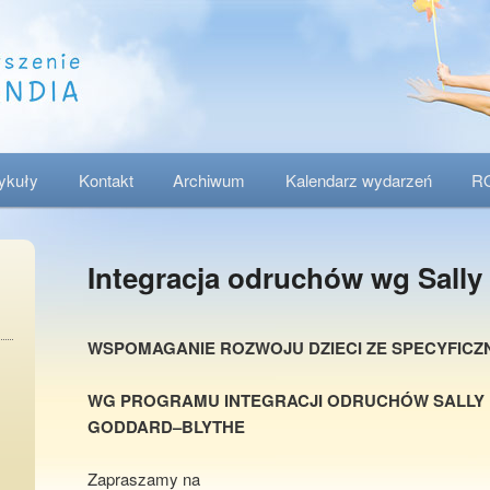
tykuły
Kontakt
Archiwum
Kalendarz wydarzeń
R
Integracja odruchów wg Sall
WSPOMAGANIE ROZWOJU DZIECI ZE SPECYFICZ
WG PROGRAMU INTEGRACJI ODRUCHÓW SALLY
GODDARD
–
BLYTHE
Zapraszamy na