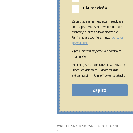
Dla rodziców
Zapisując się na newletter, zgadzasz
się na przetwarzanie swoich danych
osobowych przez Stowarzyszenie
Familandia zgodnie z naszą
polityką
prywatności
.
Zgodę możesz wycofać w dowolnym
momencie.
Informacje, których udzielasz, zostaną
użyte jedynie w celu dostarczania Ci
aktualności i informacji o warsztatach.
Zapisz!
WSPIERAMY KAMPANIE SPOŁECZNE