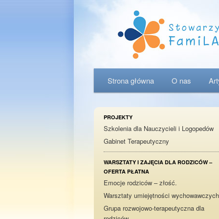
Menu główne
Strona główna
Przeskocz do tekstu
Przeskocz do widgetów
O nas
Ar
PROJEKTY
Szkolenia dla Nauczycieli i Logopedów
Gabinet Terapeutyczny
WARSZTATY I ZAJĘCIA DLA RODZICÓW –
OFERTA PŁATNA
Emocje rodziców – złość.
Warsztaty umiejętności wychowawczych
Grupa rozwojowo-terapeutyczna dla
rodziców