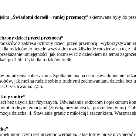
jektu
„Świadomi dorośli – mniej przemocy”
skierowane były do prze
ochrony dzieci przed przemocą”
 rodziców z zakresu ochrony dzieci przed przemocą i wykorzystywaniem
ć dla rodziców to przede wszystkim uwrażliwienie rodziców na to, z j
przekazanie umiejętności, jak rozmawiać z dzieckiem na temat zagroż
ań po 1,5h. Cykl dla rodziców to 6h.
bów poradzenia sobie z nimi. Spotkanie ma na celu uświadomienie ro
bów, jak można radzić sobie z trudnymi zachowaniami dziecka bez uż
ba. Czas trwania: 2,5h.
ecku granice”
i bez użycia kar fizycznych. Uświadamia rodzicom i opiekunom kons
ymi trudnymi emocjami (złością, bezradnością, poczuciem winy). Cały 
Emocje dziecka; 4. Stawianie granic z miłością i szacunkiem. Warsztat
cka”
 opiekunom czym jest przemoc werbalna, jakie formy może przybierać 