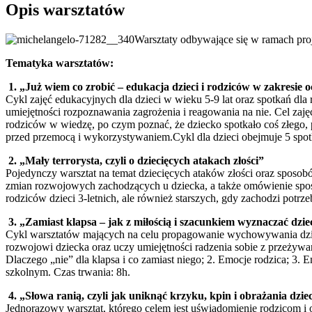
Opis warsztatów
Warsztaty odbywające się w ramach pro
Tematyka warsztatów:
1. „Już wiem co zrobić – edukacja dzieci i rodziców w zakresie 
Cykl zajęć edukacyjnych dla dzieci w wieku 5-9 lat oraz spotkań dla
umiejętności rozpoznawania zagrożenia i reagowania na nie. Cel zaję
rodziców w wiedzę, po czym poznać, że dziecko spotkało coś złego, 
przed przemocą i wykorzystywaniem.Cykl dla dzieci obejmuje 5 spotk
2. „Mały terrorysta, czyli o dziecięcych atakach złości”
Pojedynczy warsztat na temat dziecięcych ataków złości oraz sposo
zmian rozwojowych zachodzących u dziecka, a także omówienie sposo
rodziców dzieci 3-letnich, ale również starszych, gdy zachodzi potrze
3. „Zamiast klapsa – jak z miłością i szacunkiem wyznaczać dzi
Cykl warsztatów mających na celu propagowanie wychowywania dziec
rozwojowi dziecka oraz uczy umiejętności radzenia sobie z przeżywan
Dlaczego „nie” dla klapsa i co zamiast niego; 2. Emocje rodzica; 3. 
szkolnym. Czas trwania: 8h.
4. „Słowa ranią, czyli jak uniknąć krzyku, kpin i obrażania dzie
Jednorazowy warsztat, którego celem jest uświadomienie rodzicom i