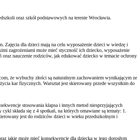
dszkoli oraz szkół podstawowych na terenie Wrocławia.
. Zajęcia dla dzieci mają na celu wyposażenie dzieci w wiedzę i
akimi zagrożeniami może mieć styczność ich dziecko,
wyposażenie
eń oraz nauczenie rodziców, jak edukować dziecko w temacie ochrony
dzicom, że wybuchy złości są naturalnym zachowaniem wynikającym ze
ycia kar fizycznych. Warsztat jest skierowany przede wszystkim do
ekwencje stosowania klapsa i innych metod niesprzyjających
cykl składa się z 4 spotkań, na których omawiane są tematy: 1.
 skierowany jest do rodziców dzieci w wieku przedszkolnym i
oraz jakie może mieć konsekwencje dla dziecka w jego dorosłym