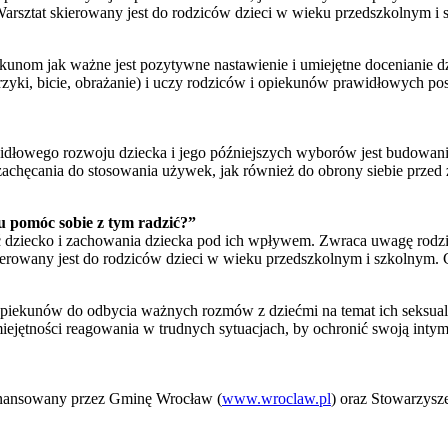
sztat skierowany jest do rodziców dzieci w wieku przedszkolnym i s
ekunom jak ważne jest pozytywne nastawienie i umiejętne docenianie
zyki, bicie, obrażanie) i uczy rodziców i opiekunów prawidłowych p
idłowego rozwoju dziecka i jego późniejszych wyborów jest budowanie
hęcania do stosowania używek, jak również do obrony siebie przed z
u pomóc sobie z tym radzić?”
ać dziecko i zachowania dziecka pod ich wpływem. Zwraca uwagę rodz
kierowany jest do rodziców dzieci w wieku przedszkolnym i szkolnym. C
opiekunów do odbycia ważnych rozmów z dziećmi na temat ich seksual
jętności reagowania w trudnych sytuacjach, by ochronić swoją intymn
finansowany przez Gminę Wrocław (
www.wroclaw.pl
) oraz Stowarzy