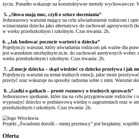
życiu. Ponadto wskazuje na konstruktywne metody wychowawcze. War
5. „Słowa mają moc, czyli o sztuce doceniania”
Jednorazowy warsztat mający na celu uświadomienie rodzicom i opi
wzmacniania dziecka jako alternatywy do zachowań agresywnych (kr
w wieku przedszkolnym i szkolnym. Czas trwania: 2h.
6. „Jak budować poczucie wartości u dziecka”
Pojedynczy warsztat, który uświadamia rodzicom jak ważne dla praw
jest warunkiem niezbędnym m.in. do zachowań asertywnych wobec zac
wieku przedszkolnym i szkolnym. Czas trwania: 2h.
7. „Emocje dziecka – skąd wiedzieć co dziecko przeżywa i jak m
Pojedynczy warsztat na temat trudnych emocji, jakie może przeżyw
przeżyć oraz wskazuje na sposoby radzenia sobie z nimi. Warsztat s
8. „Gadki o gatkach – proste rozmowy o trudnych sprawach”
Jednorazowe spotkanie, które ma na celu przygotowanie rodziców i 
wyposażyć dziecko w podstawową wiedzę o zagrożeniach oraz w umie
przedszkolnym i szkolnym. Czas trwania: 2h.
Projekt „Świadomi dorośli – mniej przemocy” jest bezpłatny, współ
Oferta