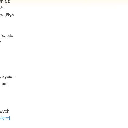
nia z
eć
ów „
Być
rsztatu
h
u życia –
 mam
awych
więcej