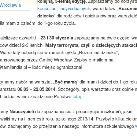
kolejną, 3-letnią edycję.
Zapraszamy do korzysta
konsultacji indywidualnych
, warsztatów „
Rozumi
dziecko
” dla rodziców i opiekunów oraz warsztat
dla mam z dziećmi do 1-go roku życia.
jbliższe czwartki –
23 i 30 stycznia
zapraszamy na dwie części wa
ców dzieci 2-3 letnich „
Mały terrorysta, czyli o dziecięcych atakac
. Warsztaty odbędą się w ramach cyklu „Rozumieć dziecko”,
nansowanego przez Gminę Wrocław. Zapisy e-mailem na
familandia.pl – ilość miejsc ograniczona!
ynamy nabór na warsztat „
Być mamą
” dla mam i dzieci do 1-go rok
warsztatu
06.03 – 22.05.2014.
Szczegóły, opis warsztatu oraz opinie
h udział w nim znajdziecie Państwo
tutaj
zamy
Nauczycieli
do zapoznania się z propozycjami
szkoleń
, jakie
waliśmy na II semestr roku szkolnego 2013/14. Przybyło kilka ciek
tów, zachęcamy do przejrzenia naszego informatora szkoleniowego