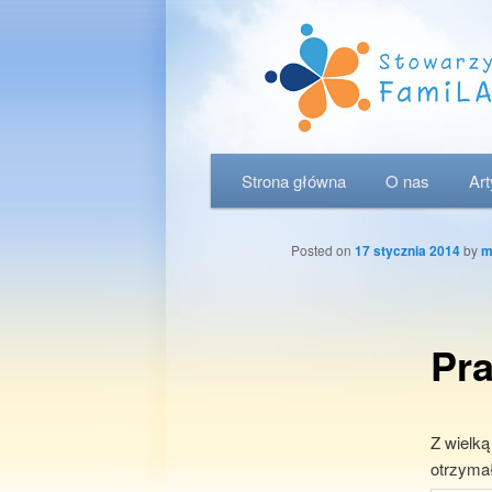
Menu główne
Strona główna
Przeskocz do tekstu
Przeskocz do widgetów
O nas
Ar
Posted on
17 stycznia 2014
by
m
Pra
Z wielką
otrzyma