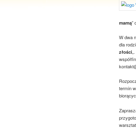
mamą
” 
W dwa na
dla rodzi
złości
„
współfi
kontakt@
Rozpocz
termin 
biorącyc
Zapras
przygoto
warszta