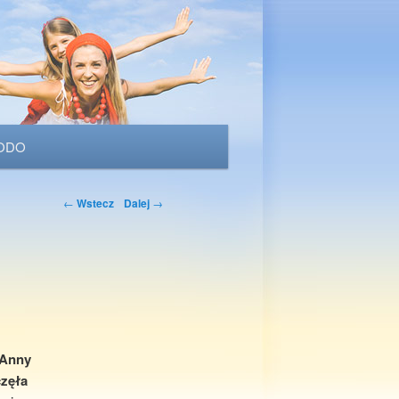
ODO
Nawigacja po
←
Wstecz
Dalej
→
wpisach
 Anny
częła