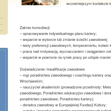
wcześniejszym kontakcie t
Zakres konsultacji:
– opracowywanie indywidualnego planu kariery;
– wsparcie w wyborze lub zmianie ścieżki zawodowej;
– testy preferencji zawodowych, temperamentu, kotwic ka
– praca nad motywacją, wyznaczaniem i osiąganiem ce
– wsparcie w powrocie na rynek pracy po urlopie mac
Doświadczenie i kwalifikacje zawodowe:
– mgr poradnictwa zawodowego i coachingu kariery oraz
Wrocławskim;
– nauczyciel akademicki (prowadzone przedmioty: Metod
zawodowego, Poradnictwo edukacyjno-zawodowe i doradz
poradnictwo zawodowe, Poradnictwo kariery);
– doradca zawodowy w Europejskiej Fundacji Kultury;
– autorka i trenerka warsztatów wspomagających kobiet