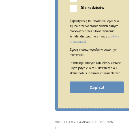
Dla rodziców
Zapisując się na newletter, zgadzasz
się na przetwarzanie swoich danych
osobowych przez Stowarzyszenie
Familandia zgodnie z naszą
polityką
prywatności
.
Zgodę możesz wycofać w dowolnym
momencie.
Informacje, których udzielasz, zostaną
użyte jedynie w celu dostarczania Ci
aktualności i informacji o warsztatach.
Zapisz!
WSPIERAMY KAMPANIE SPOŁECZNE