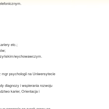
elefonicznym.
riery etc.;
lów;
ierzyńskim/wychowawczym.
 mgr psychologii na Uniwersytecie
y diagnozy i wspierania rozwoju
two karier, Orientacja i
y w powrocie na rynek pracy po