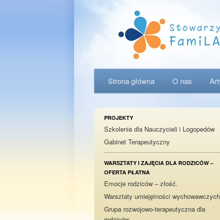
Menu główne
Strona główna
Przeskocz do tekstu
Przeskocz do widgetów
O nas
Ar
PROJEKTY
Szkolenia dla Nauczycieli i Logopedów
Gabinet Terapeutyczny
WARSZTATY I ZAJĘCIA DLA RODZICÓW –
OFERTA PŁATNA
Emocje rodziców – złość.
Warsztaty umiejętności wychowawczych
Grupa rozwojowo-terapeutyczna dla
rodziców