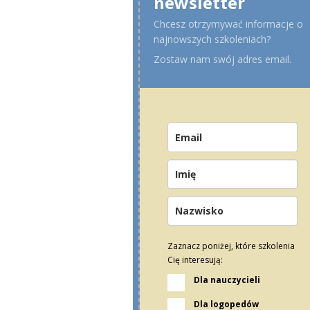
newsletter
Chcesz otrzymywać informacje o
najnowszych szkoleniach?
Zostaw nam swój adres email.
Zaznacz poniżej, które szkolenia
Cię interesują:
Dla nauczycieli
Dla logopedów