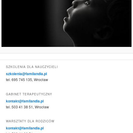
SZKOLENIA DLA NAUCZYCIELI
szkolenia@familandia.pl
tel. 695 745 135, Wrocław
GABINET TERAPEUTYCZNY
kontakt@familandia.pl
tel. 503 41 38 51, Wrocław
WARSZTATY DLA RODZICÓW
kontakt@familandia.pl