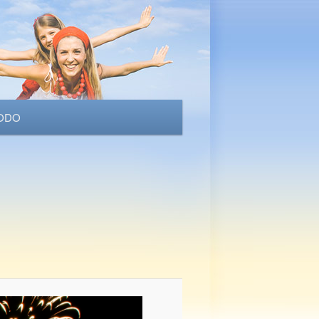
ODO
Nawigacja
po
obrazkach