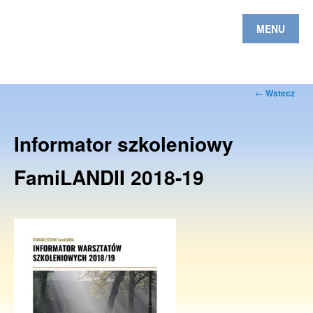
MENU
Nawigacja
←
Wstecz
po
wpisach
Informator szkoleniowy
FamiLANDII 2018-19