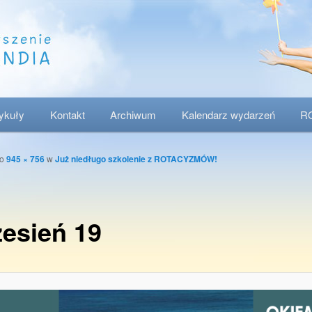
tykuły
Kontakt
Archiwum
Kalendarz wydarzeń
R
o
945 × 756
w
Już niedługo szkolenie z ROTACYZMÓW!
esień 19