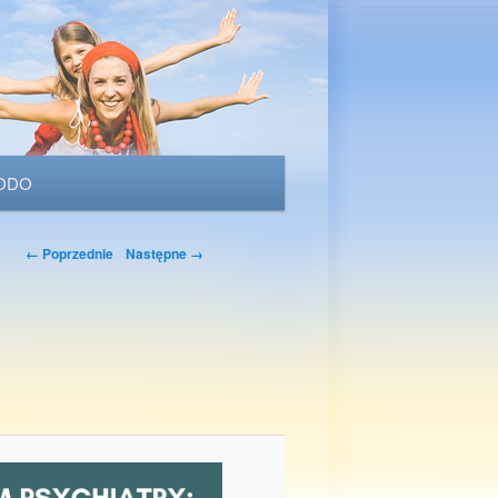
ODO
Nawigacja po
← Poprzednie
Następne →
obrazkach