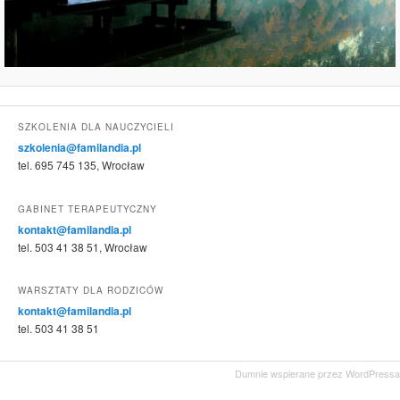
SZKOLENIA DLA NAUCZYCIELI
szkolenia@familandia.pl
tel. 695 745 135, Wrocław
GABINET TERAPEUTYCZNY
kontakt@familandia.pl
tel. 503 41 38 51, Wrocław
WARSZTATY DLA RODZICÓW
kontakt@familandia.pl
tel. 503 41 38 51
Dumnie wspierane przez WordPressa