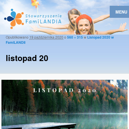
MENU
Opublikowano
19 października 2020
o
560 × 315
w
Listopad 2020 w
Naw
FamiLANDII
obr
listopad 20