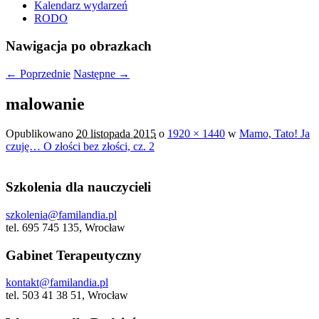
Kalendarz wydarzeń
RODO
Nawigacja po obrazkach
← Poprzednie
Następne →
malowanie
Opublikowano
20 listopada 2015
o
1920 × 1440
w
Mamo, Tato! Ja
czuję… O złości bez złości, cz. 2
Szkolenia dla nauczycieli
szkolenia@familandia.pl
tel. 695 745 135, Wrocław
Gabinet Terapeutyczny
kontakt@familandia.pl
tel. 503 41 38 51, Wrocław