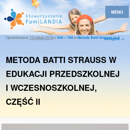
MENU
Opublikowano
10 lutego 2019
o
940 × 788
w
Metoda Batti Strauss cz.II
Nawigacja
Następne →
po
obrazkach
METODA BATTI STRAUSS W
EDUKACJI PRZEDSZKOLNEJ
I WCZESNOSZKOLNEJ,
CZĘŚĆ II