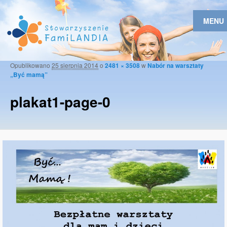
MENU
Opublikowano
25 sierpnia 2014
o
2481 × 3508
w
Nabór na warsztaty
Naw
„Być mamą”
obr
plakat1-page-0