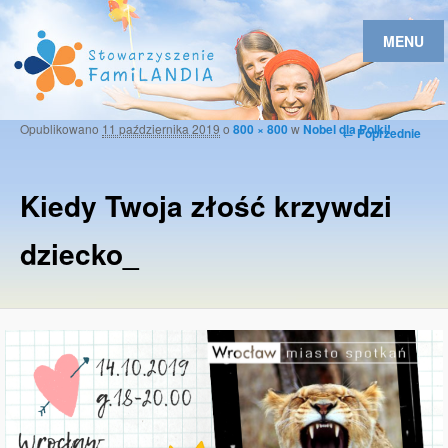
MENU
Opublikowano
11 października 2019
o
800 × 800
w
Nobel dla Polki!
Nawigacja po
← Poprzednie
obrazkach
Kiedy Twoja złość krzywdzi
dziecko_