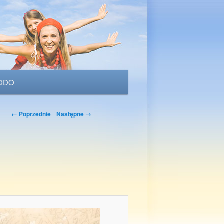
ODO
Nawigacja po
← Poprzednie
Następne →
obrazkach