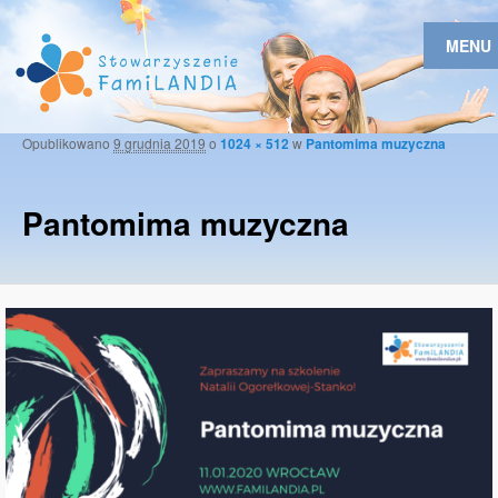
MENU
Opublikowano
9 grudnia 2019
o
1024 × 512
w
Pantomima muzyczna
Naw
obr
Pantomima muzyczna