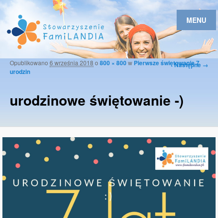
MENU
Opublikowano
6 września 2018
o
800 × 800
w
Pierwsze świętowanie 7
Nawigacja
Następne →
urodzin
po
obrazkach
urodzinowe świętowanie -)