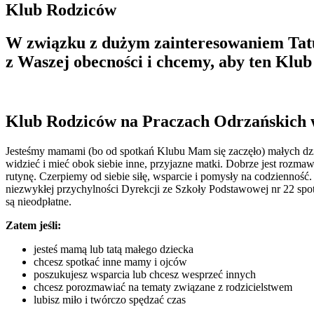
Klub Rodziców
W związku z dużym zainteresowaniem Tat
z Waszej obecności i chcemy, aby ten Klub
Klub Rodziców na Praczach Odrzańskich
Jesteśmy mamami (bo od spotkań Klubu Mam się zaczęło) małych dziec
widzieć i mieć obok siebie inne, przyjazne matki. Dobrze jest rozma
rutynę. Czerpiemy od siebie siłę, wsparcie i pomysły na codzienność.
niezwykłej przychylności Dyrekcji ze Szkoły Podstawowej nr 22 spot
są nieodpłatne.
Zatem jeśli:
jesteś mamą lub tatą małego dziecka
chcesz spotkać inne mamy i ojców
poszukujesz wsparcia lub chcesz wesprzeć innych
chcesz porozmawiać na tematy związane z rodzicielstwem
lubisz miło i twórczo spędzać czas