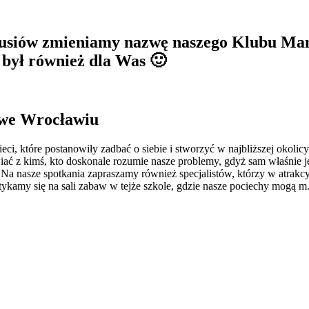
usiów zmieniamy nazwę naszego Klubu Mam
 był również dla Was 🙂
 we Wrocławiu
i, które postanowiły zadbać o siebie i stworzyć w najbliższej okolicy
wiać z kimś, kto doskonale rozumie nasze problemy, gdyż sam właśnie j
 Na nasze spotkania zapraszamy również specjalistów, którzy w atrakcyj
ykamy się na sali zabaw w tejże szkole, gdzie nasze pociechy mogą m