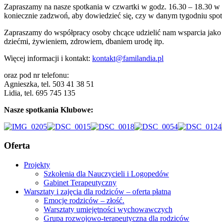
Zapraszamy na nasze spotkania w czwartki w godz. 16.30 – 18.30 w sa
koniecznie zadzwoń, aby dowiedzieć się, czy w danym tygodniu spot
Zapraszamy do współpracy osoby chcące udzielić nam wsparcia jako w
dziećmi, żywieniem, zdrowiem, dbaniem urodę itp.
Więcej informacji i kontakt:
kontakt@familandia.pl
oraz pod nr telefonu:
Agnieszka, tel. 503 41 38 51
Lidia, tel. 695 745 135
Nasze spotkania Klubowe:
Oferta
Projekty
Szkolenia dla Nauczycieli i Logopedów
Gabinet Terapeutyczny
Warsztaty i zajęcia dla rodziców – oferta płatna
Emocje rodziców – złość.
Warsztaty umiejętności wychowawczych
Grupa rozwojowo-terapeutyczna dla rodziców