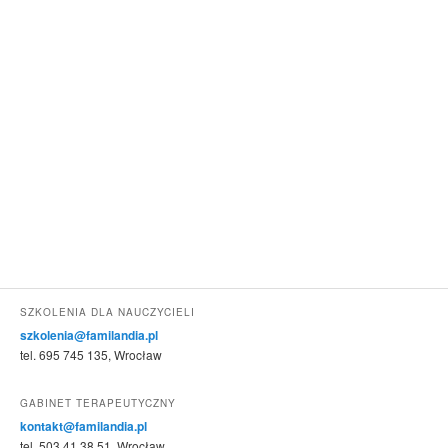
SZKOLENIA DLA NAUCZYCIELI
szkolenia@familandia.pl
tel. 695 745 135, Wrocław
GABINET TERAPEUTYCZNY
kontakt@familandia.pl
tel. 503 41 38 51, Wrocław