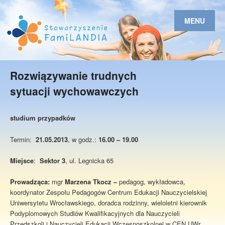
MENU
Rozwiązywanie trudnych
sytuacji wychowawczych
studium przypadków
Termin:
21.05.2013
, w godz.:
16.00 – 19.00
Miejsce
:
Sektor 3
, ul. Legnicka 65
Prowadząca:
mgr
Marzena Tkocz
–
pedagog, wykładowca,
koordynator Zespołu Pedagogów Centrum Edukacji Nauczycielskiej
Uniwersytetu Wrocławskiego, doradca rodzinny, wieloletni kierownik
Podyplomowych Studiów Kwalifikacyjnych dla Nauczycieli
Przedszkoli i Nauczycieli Edukacji Wczesnoszkolnej w CEN UWr.,