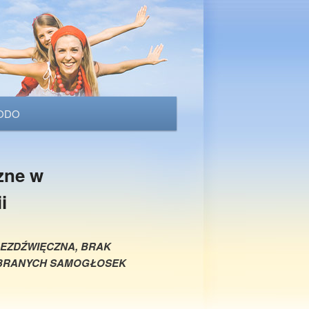
ODO
zne w
i
EZDŹWIĘCZNA, BRAK
WYBRANYCH SAMOGŁOSEK