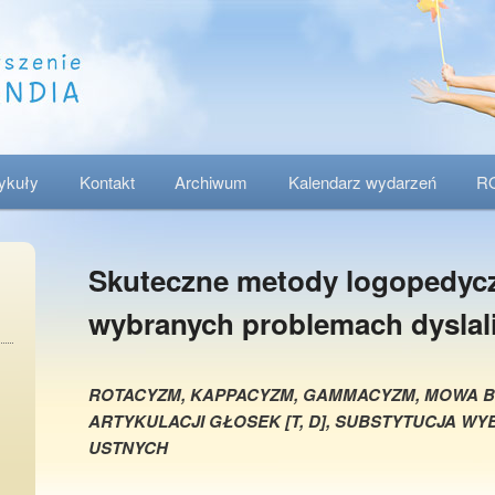
tykuły
Kontakt
Archiwum
Kalendarz wydarzeń
R
Skuteczne metody logopedyc
wybranych problemach dyslali
ROTACYZM, KAPPACYZM, GAMMACYZM, MOWA B
ARTYKULACJI GŁOSEK [T, D], SUBSTYTUCJA 
USTNYCH