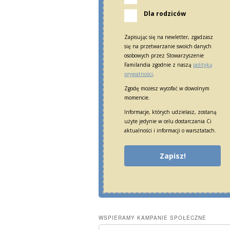
Dla rodziców
Zapisując się na newletter, zgadzasz
się na przetwarzanie swoich danych
osobowych przez Stowarzyszenie
Familandia zgodnie z naszą
polityką
prywatności
.
Zgodę możesz wycofać w dowolnym
momencie.
Informacje, których udzielasz, zostaną
użyte jedynie w celu dostarczania Ci
aktualności i informacji o warsztatach.
Zapisz!
WSPIERAMY KAMPANIE SPOŁECZNE