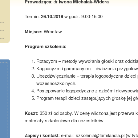
Prowadząca
: dr
Iwona Michalak-Widera
Termin:
26.10.2019
w godz. 9.00-15.00
Miejsce:
Wrocław
Program szkolenia:
Rotacyzm – metody wywołania głoski oraz oddzia
Kappacyzm i gammacyzm – ćwiczenia przygotowu
Ubezdźwięcznianie – terapia logopedyczna dzieci 
wczesnoszkolnych.
Postępowanie logopedyczne z dziećmi niewypowiad
Program terapii dzieci zastępujących głoskę [e] gło
Koszt:
350 zł od osoby. W cenę wliczona jest przerwa
materiały szkoleniowe dla uczestników.
Zapisy i kontakt
: e-mail: szkolenia@familandia.pl (w ty