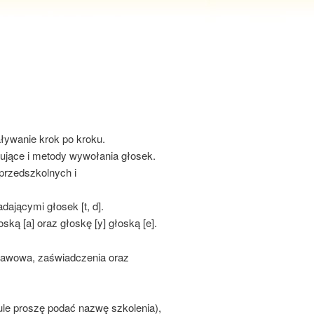
ływanie krok po kroku.
jące i metody wywołania głosek.
przedszkolnych i
ającymi głosek [t, d].
ską [a] oraz głoskę [y] głoską [e].
 kawowa, zaświadczenia oraz
tule proszę podać nazwę szkolenia),