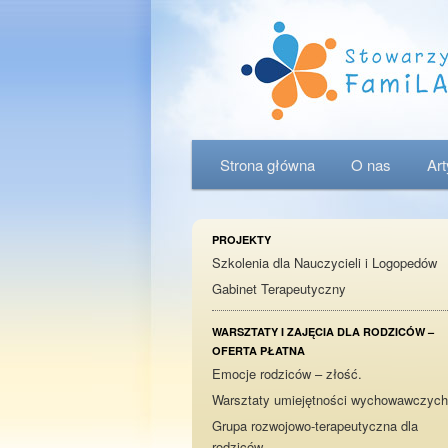
Menu główne
Strona główna
Przeskocz do tekstu
Przeskocz do widgetów
O nas
Ar
PROJEKTY
Szkolenia dla Nauczycieli i Logopedów
Gabinet Terapeutyczny
WARSZTATY I ZAJĘCIA DLA RODZICÓW –
OFERTA PŁATNA
Emocje rodziców – złość.
Warsztaty umiejętności wychowawczych
Grupa rozwojowo-terapeutyczna dla
rodziców