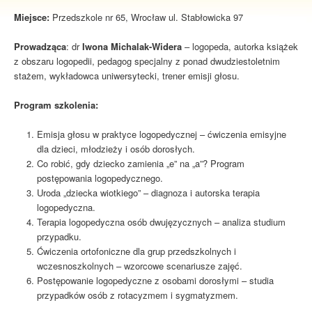
Miejsce:
Przedszkole nr 65, Wrocław ul. Stabłowicka 97
Prowadząca
: dr
Iwona Michalak-Widera
– logopeda, autorka książek
z obszaru logopedii, pedagog specjalny z ponad dwudziestoletnim
stażem, wykładowca uniwersytecki, trener emisji głosu.
Program szkolenia:
Emisja głosu w praktyce logopedycznej – ćwiczenia emisyjne
dla dzieci, młodzieży i osób dorosłych.
Co robić, gdy dziecko zamienia „e” na „a”? Program
postępowania logopedycznego.
Uroda „dziecka wiotkiego” – diagnoza i autorska terapia
logopedyczna.
Terapia logopedyczna osób dwujęzycznych – analiza studium
przypadku.
Ćwiczenia ortofoniczne dla grup przedszkolnych i
wczesnoszkolnych – wzorcowe scenariusze zajęć.
Postępowanie logopedyczne z osobami dorosłymi – studia
przypadków osób z rotacyzmem i sygmatyzmem.