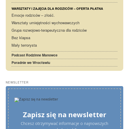
WARSZTATY I ZAJĘCIA DLA RODZICÓW – OFERTA PŁATNA
Emocje rodziców – złość.
Warsztaty umiejętności wychowawczych
Grupa rozwojowo-terapeutyczna dla rodziców
Bez klapsa
Mały terrorysta
Podcast Rodzinne Manowce
Poradnie we Wrocławiu
NEWSLETTER
Zapisz się na newsletter
Chcesz otrzymywać informacje o najnowszych