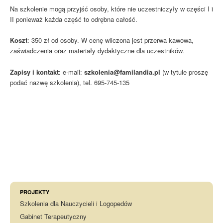
Na szkolenie mogą przyjść osoby, które nie uczestniczyły w części I i
II ponieważ każda część to odrębna całość.
Koszt
: 350 zł od osoby. W cenę wliczona jest przerwa kawowa,
zaświadczenia oraz materiały dydaktyczne dla uczestników.
Zapisy i kontakt
: e-mail:
szkolenia@familandia.pl
(w tytule proszę
podać nazwę szkolenia), tel. 695-745-135
PROJEKTY
Szkolenia dla Nauczycieli i Logopedów
Gabinet Terapeutyczny