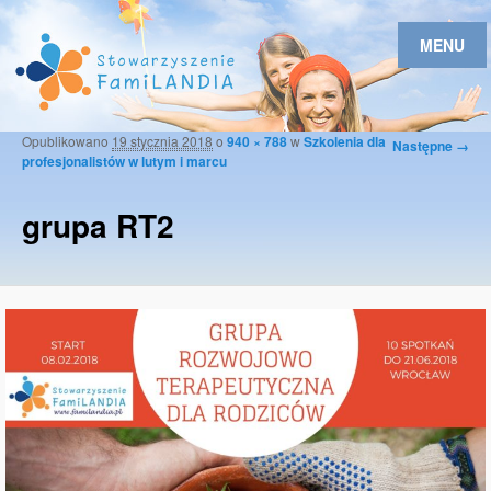
MENU
Opublikowano
19 stycznia 2018
o
940 × 788
w
Szkolenia dla
Nawigacja
Następne →
profesjonalistów w lutym i marcu
po
obrazkach
grupa RT2