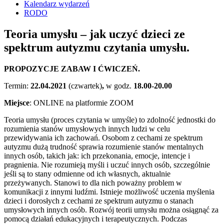
Kalendarz wydarzeń
RODO
Teoria umysłu – jak uczyć dzieci ze
spektrum autyzmu czytania umysłu.
PROPOZYCJE ZABAW I ĆWICZEŃ.
Termin:
22.04.2021
(czwartek)
,
w godz.
18.00-20.00
Miejsce
: ONLINE na platformie ZOOM
Teoria umysłu (proces czytania w umyśle) to zdolność jednostki do
rozumienia stanów umysłowych innych ludzi w celu
przewidywania ich zachowań. Osobom z cechami ze spektrum
autyzmu dużą trudność sprawia rozumienie stanów mentalnych
innych osób, takich jak: ich przekonania, emocje, intencje i
pragnienia. Nie rozumieją myśli i uczuć innych osób, szczególnie
jeśli są to stany odmienne od ich własnych, aktualnie
przeżywanych. Stanowi to dla nich poważny problem w
komunikacji z innymi ludźmi. Istnieje możliwość uczenia myślenia
dzieci i dorosłych z cechami ze spektrum autyzmu o stanach
umysłowych innych osób. Rozwój teorii umysłu można osiągnąć za
pomocą działań edukacyjnych i terapeutycznych. Podczas