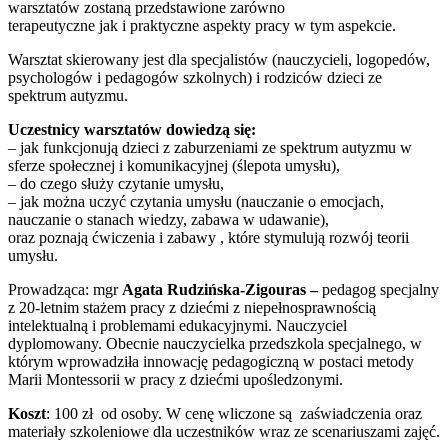
warsztatów zostaną przedstawione zarówno
terapeutyczne jak i praktyczne aspekty pracy w tym aspekcie.
Warsztat skierowany jest dla specjalistów (nauczycieli, logopedów,
psychologów i pedagogów szkolnych) i rodziców dzieci ze
spektrum autyzmu.
Uczestnicy warsztatów dowiedzą się:
– jak funkcjonują dzieci z zaburzeniami ze spektrum autyzmu w
sferze społecznej i komunikacyjnej (ślepota umysłu),
– do czego służy czytanie umysłu,
– jak można uczyć czytania umysłu (nauczanie o emocjach,
nauczanie o stanach wiedzy, zabawa w udawanie),
oraz poznają ćwiczenia i zabawy , które stymulują rozwój teorii
umysłu.
Prowadząca: mgr
Agata Rudzińska-Zigouras
–
pedagog specjalny
z 20-letnim stażem pracy z dziećmi z niepełnosprawnością
intelektualną i problemami edukacyjnymi. Nauczyciel
dyplomowany. Obecnie nauczycielka przedszkola specjalnego, w
którym wprowadziła innowację pedagogiczną w postaci metody
Marii Montessorii w pracy z dziećmi upośledzonymi.
Koszt
: 100 zł od osoby. W cenę wliczone są zaświadczenia oraz
materiały szkoleniowe dla uczestników wraz ze scenariuszami zajęć.