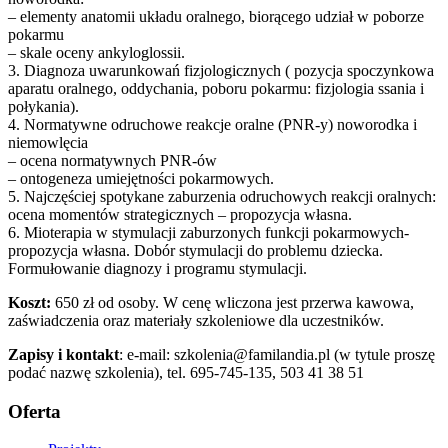
– elementy anatomii układu oralnego, biorącego udział w poborze
pokarmu
– skale oceny ankyloglossii.
3. Diagnoza uwarunkowań fizjologicznych ( pozycja spoczynkowa
aparatu oralnego, oddychania, poboru pokarmu: fizjologia ssania i
połykania).
4. Normatywne odruchowe reakcje oralne (PNR-y) noworodka i
niemowlęcia
– ocena normatywnych PNR-ów
– ontogeneza umiejętności pokarmowych.
5. Najczęściej spotykane zaburzenia odruchowych reakcji oralnych:
ocena momentów strategicznych – propozycja własna.
6. Mioterapia w stymulacji zaburzonych funkcji pokarmowych-
propozycja własna. Dobór stymulacji do problemu dziecka.
Formułowanie diagnozy i programu stymulacji.
Koszt:
650 zł od osoby. W cenę wliczona jest przerwa kawowa,
zaświadczenia oraz materiały szkoleniowe dla uczestników.
Zapisy i kontakt
: e-mail: szkolenia@familandia.pl (w tytule proszę
podać nazwę szkolenia), tel. 695-745-135, 503 41 38 51
Oferta