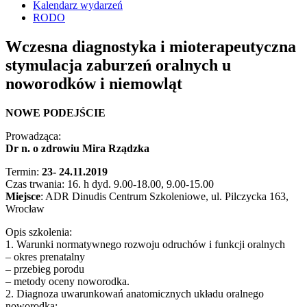
Kalendarz wydarzeń
RODO
Wczesna diagnostyka i mioterapeutyczna
stymulacja zaburzeń oralnych u
noworodków i niemowląt
NOWE PODEJŚCIE
Prowadząca:
Dr n. o zdrowiu Mira Rządzka
Termin:
23- 24.11.2019
Czas trwania: 16. h dyd. 9.00-18.00, 9.00-15.00
Miejsce
: ADR Dinudis Centrum Szkoleniowe, ul. Pilczycka 163,
Wrocław
Opis szkolenia:
1. Warunki normatywnego rozwoju odruchów i funkcji oralnych
– okres prenatalny
– przebieg porodu
– metody oceny noworodka.
2. Diagnoza uwarunkowań anatomicznych układu oralnego
noworodka: