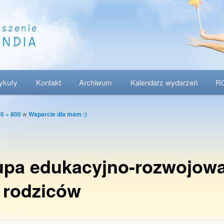
tykuły
Kontakt
Archiwum
Kalendarz wydarzeń
R
0 × 800
w
Wsparcie dla mam :)
upa edukacyjno-rozwojow
 rodziców