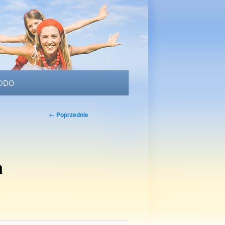
ODO
Nawigacja
← Poprzednie
po
obrazkach
a