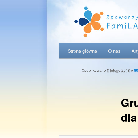
Menu główne
Strona główna
Przeskocz do tekstu
Przeskocz do widgetów
O nas
Ar
Opublikowano
8 lutego 2018
o
80
Gr
dla