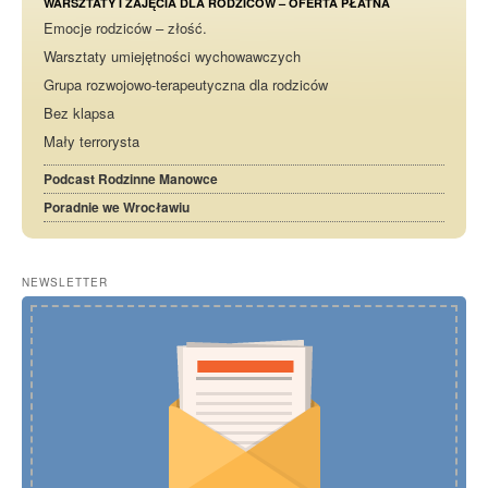
WARSZTATY I ZAJĘCIA DLA RODZICÓW – OFERTA PŁATNA
Emocje rodziców – złość.
Warsztaty umiejętności wychowawczych
Grupa rozwojowo-terapeutyczna dla rodziców
Bez klapsa
Mały terrorysta
Podcast Rodzinne Manowce
Poradnie we Wrocławiu
NEWSLETTER