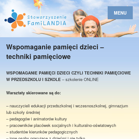
MENU
Wspomaganie pamięci dzieci –
techniki pamięciowe
WSPOMAGANIE PAMIĘCI DZIECI CZYLI TECHNIKI PAMIĘCIOWE
W PRZEDSZKOLU I SZKOLE
– szkolenie ONLINE
Warsztaty skierowane są do:
– nauczycieli edukacji przedszkolnej i wczesnoszkolnej, gimnazjum
lub szkoły średniej
– pedagogów i animatorów kultury
– pracowników placówek socjalnych i kulturalno-oświatowych
– studentów kierunków pedagogicznych
– inne osoby pracujące z dziećmi i nie tylko.