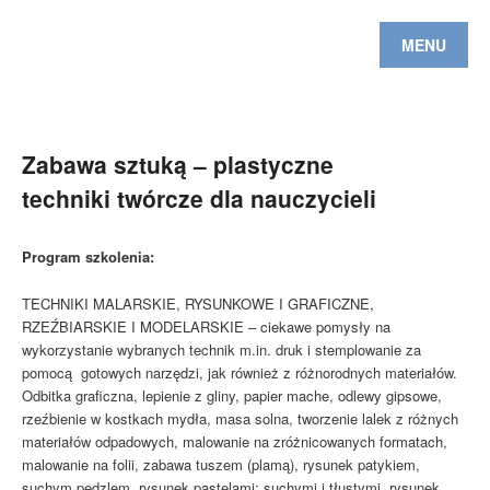
MENU
Zabawa sztuką – plastyczne
techniki twórcze dla nauczycieli
Program szkolenia:
TECHNIKI MALARSKIE, RYSUNKOWE I GRAFICZNE,
RZEŹBIARSKIE I MODELARSKIE – ciekawe pomysły na
wykorzystanie wybranych technik m.in. druk i stemplowanie za
pomocą gotowych narzędzi, jak również z różnorodnych materiałów.
Odbitka graficzna, lepienie z gliny, papier mache, odlewy gipsowe,
rzeźbienie w kostkach mydła, masa solna, tworzenie lalek z różnych
materiałów odpadowych, malowanie na zróżnicowanych formatach,
malowanie na folii, zabawa tuszem (plamą), rysunek patykiem,
suchym pędzlem, rysunek pastelami: suchymi i tłustymi, rysunek