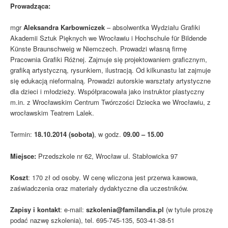
Prowadząca:
mgr
Aleksandra Karbowniczek
– absolwentka Wydziału Grafiki
Akademii Sztuk Pięknych we Wrocławiu i Hochschule für Bildende
Künste Braunschweig w Niemczech. Prowadzi własną firmę
Pracownia Grafiki Różnej. Zajmuje się projektowaniem graficznym,
grafiką artystyczną, rysunkiem, ilustracją. Od kilkunastu lat zajmuje
się edukacją nieformalną. Prowadzi autorskie warsztaty artystyczne
dla dzieci i młodzieży. Współpracowała jako instruktor plastyczny
m.in. z Wrocławskim Centrum Twórczości Dziecka we Wrocławiu, z
wrocławskim Teatrem Lalek.
Termin:
18.10.2014 (sobota)
, w godz.
09.00 – 15.00
Miejsce:
Przedszkole nr 62, Wrocław ul. Stabłowicka 97
Koszt
: 170 zł od osoby. W cenę wliczona jest przerwa kawowa,
zaświadczenia oraz materiały dydaktyczne dla uczestników.
Zapisy i kontakt
: e-mail:
szkolenia@familandia.pl
(w tytule proszę
podać nazwę szkolenia), tel. 695-745-135, 503-41-38-51