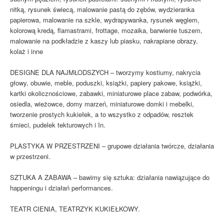
nitką, rysunek świecą, malowanie pastą do zębów, wydzieranka
papierowa, malowanie na szkle, wydrapywanka, rysunek węglem,
kolorową kredą, flamastrami, frottage, mozaika, barwienie tuszem,
malowanie na podkładzie z kaszy lub piasku, nakrapiane obrazy,
kolaż i inne
DESIGNE DLA NAJMŁODSZYCH – tworzymy kostiumy, nakrycia
głowy, obuwie, meble, poduszki, książki, papiery pakowe, książki,
kartki okolicznościowe, zabawki, miniaturowe place zabaw, podwórka,
osiedla, wieżowce, domy marzeń, miniaturowe domki i mebelki,
tworzenie prostych kukiełek, a to wszystko z odpadów, resztek
śmieci, pudelek tekturowych i In.
PLASTYKA W PRZESTRZENI – grupowe działania twórcze, działania
w przestrzeni.
SZTUKA A ZABAWA – bawimy się sztuka: działania nawiązujące do
happeningu i działań performances.
TEATR CIENIA, TEATRZYK KUKIEŁKOWY.