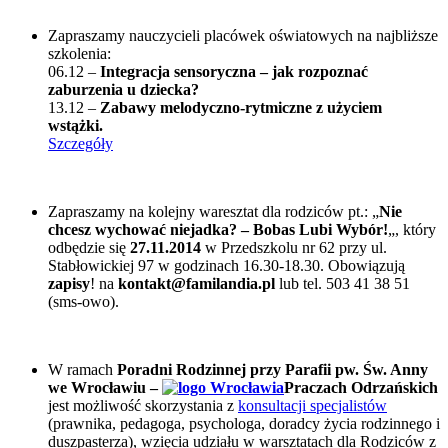
Zapraszamy nauczycieli placówek oświatowych na najbliższe
szkolenia:
06.12 –
Integracja sensoryczna – jak rozpoznać
zaburzenia u dziecka?
13.12 –
Zabawy melodyczno-rytmiczne z użyciem
wstążki.
Szczegóły
Zapraszamy na kolejny waresztat dla rodziców pt.: „
Nie
chcesz wychować niejadka? – Bobas Lubi Wybór!
„, który
odbędzie się
27.11.2014
w Przedszkolu nr 62 przy ul.
Stabłowickiej 97 w godzinach 16.30-18.30. Obowiązują
zapisy
! na
kontakt@familandia.pl
lub tel. 503 41 38 51
(sms-owo).
W ramach
Poradni Rodzinnej przy Parafii pw. Św. Anny
we Wrocławiu –
Praczach Odrzańskich
jest możliwość skorzystania z
konsultacji specjalistów
(prawnika, pedagoga, psychologa, doradcy życia rodzinnego i
duszpasterza), wzięcia udziału w warsztatach dla Rodziców z