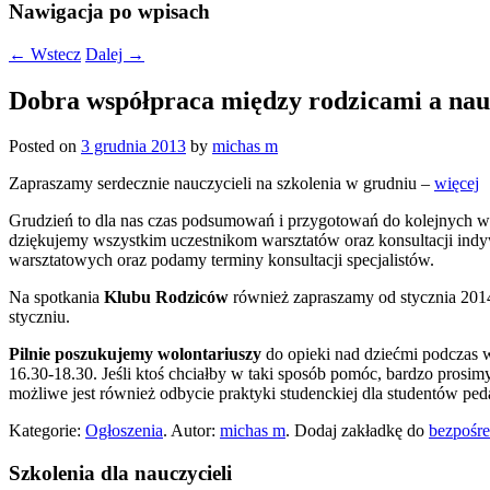
Nawigacja po wpisach
←
Wstecz
Dalej
→
Dobra współpraca między rodzicami a nau
Posted on
3 grudnia 2013
by
michas m
Zapraszamy serdecznie nauczycieli na szkolenia w grudniu –
więcej
Grudzień to dla nas czas podsumowań i przygotowań do kolejnych 
dziękujemy wszystkim uczestnikom warsztatów oraz konsultacji ind
warsztatowych oraz podamy terminy konsultacji specjalistów.
Na spotkania
Klubu Rodziców
również zapraszamy od stycznia 201
styczniu.
Pilnie poszukujemy wolontariuszy
do opieki nad dziećmi podczas 
16.30-18.30. Jeśli ktoś chciałby w taki sposób pomóc, bardzo prosi
możliwe jest również odbycie praktyki studenckiej dla studentów ped
Kategorie:
Ogłoszenia
. Autor:
michas m
. Dodaj zakładkę do
bezpośre
Szkolenia dla nauczycieli