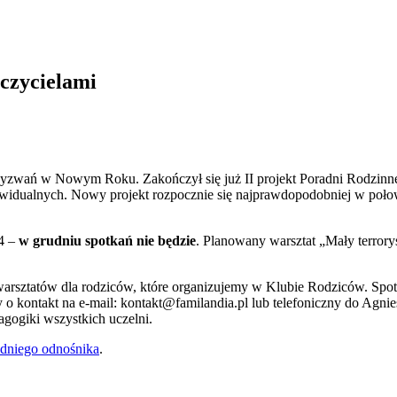
czycielami
wyzwań w Nowym Roku. Zakończył się już II projekt Poradni Rodzinne
ywidualnych. Nowy projekt rozpocznie się najprawdopodobniej w poło
4 –
w grudniu spotkań nie będzie
. Planowany warsztat „Mały terroryst
warsztatów dla rodziców, które organizujemy w Klubie Rodziców. Spot
my o kontakt na e-mail: kontakt@familandia.pl lub telefoniczny do Agn
agogiki wszystkich uczelni.
dniego odnośnika
.