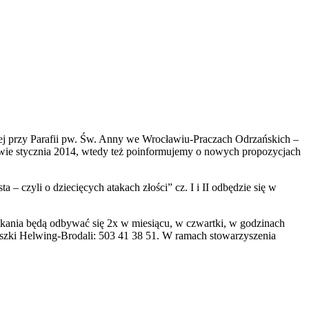
j przy Parafii pw. Św. Anny we Wrocławiu-Praczach Odrzańskich –
wie stycznia 2014, wtedy też poinformujemy o nowych propozycjach
a – czyli o dziecięcych atakach złości” cz. I i II odbędzie się w
kania będą odbywać się 2x w miesiącu, w czwartki, w godzinach
ieszki Helwing-Brodali: 503 41 38 51. W ramach stowarzyszenia