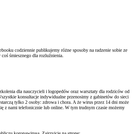
acebooku codziennie publikujemy różne sposoby na radzenie sobie ze
 coś śmiesznego dla rozluźnienia.
kolenia dla nauczycieli i logopedów oraz warsztaty dla rodziców od
zystkie konsultacje indywidualne przenosimy z gabinetów do sieci
tarczą tylko 2 osoby: zdrowa i chora. A że wirus przez 14 dni może
się z nami telefonicznie lub online. W tym trudnym czasie możemy
liczu koronawirusa. Zajrzyjcie na stronę: