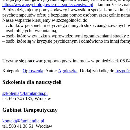
https://www.psychologowie-dla-spoleczenstwa.pl
– tam możecie znale
Bardzo dziękujemy pomysłodawcy i wszystkim specjalistom za inicjat
psychoterapeutów oferuje bezpłatną pomoc osobom szczególnie nara
Nasze wsparcie kierujemy w szczególności do:
– członków personelu medycznego i innych służb zaangażowanych w
– osób objętych kwarantanną,
– osób, które w związku z wprowadzonymi ograniczeniami straciły z 
– osób, które są w kryzysie psychicznym i odmówiono im innej formy
Uczymy się pracować grupowo przez internet – w poniedziałek 06.04.
Kategorie:
Ogłoszenia
. Autor:
Agnieszka
. Dodaj zakładkę do
bezpośr
Szkolenia dla nauczycieli
szkolenia@familandia.pl
tel. 695 745 135, Wrocław
Gabinet Terapeutyczny
kontakt@familandia.pl
tel. 503 41 38 51, Wrocław