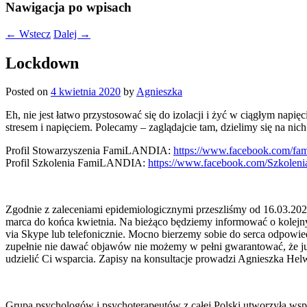
Nawigacja po wpisach
←
Wstecz
Dalej
→
Lockdown
Posted on
4 kwietnia 2020
by
Agnieszka
Eh, nie jest łatwo przystosować się do izolacji i żyć w ciągłym nap
stresem i napięciem. Polecamy – zaglądajcie tam, dzielimy się na ni
Profil Stowarzyszenia FamiLANDIA:
https://www.facebook.com/fam
Profil Szkolenia FamiLANDIA:
https://www.facebook.com/Szkoleni
Zgodnie z zaleceniami epidemiologicznymi przeszliśmy od 16.03.2020
marca do końca kwietnia. Na bieżąco będziemy informować o kolejny
via Skype lub telefonicznie. Mocno bierzemy sobie do serca odpowied
zupełnie nie dawać objawów nie możemy w pełni gwarantować, że już
udzielić Ci wsparcia. Zapisy na konsultacje prowadzi Agnieszka Helw
Grupa psychologów i psychoterapeutów z całej Polski utworzyła wspó