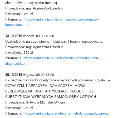
elementów metody werbo-tonalnej.
Prowadząca: mgr Agnieszka Dziedzic
Inwestycja: 450 zł
Informacje:
https://familandia.pl/wspomaganie-rozwoju-mowy-
komunikacji-…/
13.10.2019
w godz. 09.00-16.30
Uszkodzenie narządu słuchu – diagnoza i terapia logopedyczna
Prowadząca: mgr Agnieszka Dziedzic
Inwestycja: 350 zł
Informacje:
https://familandia.pl/uszkodzenie-narzadu-sluchu-
diagnoza-i…/
26.10.2019
w godz. 09.00-15.00
Skuteczne metody logopedyczne w wybranych problemach dyslalii –
ROTACYZM, KAPPACYZM, GAMMACYZM, MOWA
BEZDŹWIĘCZNA, BRAK ARTYKULACJI GŁOSEK [T, D],
SUBSTYTUCJA WYBRANYCH SAMOGŁOSEK USTNYCH
Prowadząca: dr Iwona Michalak-Widera
Inwestycja: 350 zł
Informacje:
https://familandia.pl/skuteczne-metody-logopedyczne-w-