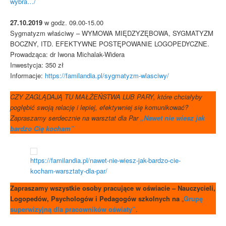
wybra…/
27.10.2019
w godz. 09.00-15.00
Sygmatyzm właściwy – WYMOWA MIĘDZYZĘBOWA, SYGMATYZM
BOCZNY, ITD. EFEKTYWNE POSTĘPOWANIE LOGOPEDYCZNE.
Prowadząca: dr Iwona Michalak-Widera
Inwestycja: 350 zł
Informacje:
https://familandia.pl/sygmatyzm-wlasciwy/
CZY ZAGLĄDAJĄ TU MAŁŻEŃSTWA LUB PARY, które chciałyby
pogłębić swoją relację i lepiej, efektywniej się komunikować?
Zapraszamy serdecznie na warsztat dla Par
„Nawet nie wiesz jak
bardzo Cię kocham”
https://familandia.pl/nawet-nie-wiesz-jak-bardzo-cie-
kocham-warsztaty-dla-par/
Zapraszamy wszystkie osoby pracujące w oświacie – Nauczycieli,
Logopedów, Psychologów i Pedagogów szkolnych na
„
Grupę
superwizyjną dla pracowników oświaty”
.