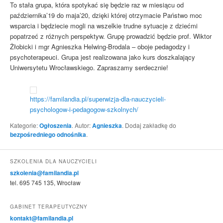
To stała grupa, która spotykać się będzie raz w miesiącu od
października’19 do maja’20, dzięki której otrzymacie Państwo moc
wsparcia i będziecie mogli na wszelkie trudne sytuacje z dziećmi
popatrzeć z różnych perspektyw. Grupę prowadzić będzie prof. Wiktor
Żłobicki i mgr Agnieszka Helwing-Brodala – oboje pedagodzy i
psychoterapeuci. Grupa jest realizowana jako kurs doszkalający
Uniwersytetu Wrocławskiego. Zapraszamy serdecznie!
https://familandia.pl/superwizja-dla-nauczycieli-
psychologow-i-pedagogow-szkolnych/
Kategorie:
Ogłoszenia
. Autor:
Agnieszka
. Dodaj zakładkę do
bezpośredniego odnośnika
.
SZKOLENIA DLA NAUCZYCIELI
szkolenia@familandia.pl
tel. 695 745 135, Wrocław
GABINET TERAPEUTYCZNY
kontakt@familandia.pl