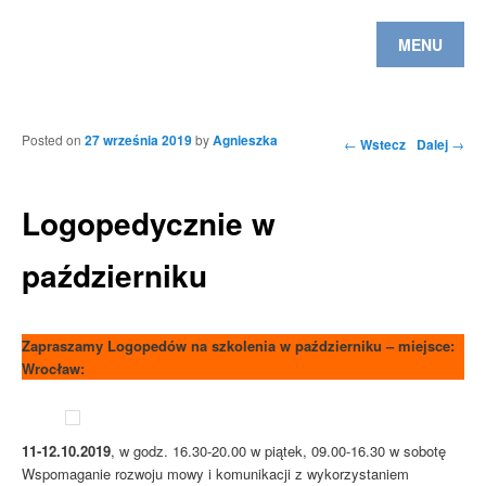
MENU
Posted on
27 września 2019
by
Agnieszka
Nawigacja po
←
Wstecz
Dalej
→
wpisach
Logopedycznie w
październiku
Zapraszamy Logopedów na szkolenia w październiku – miejsce:
Wrocław:
11-12.10.2019
, w godz. 16.30-20.00 w piątek, 09.00-16.30 w sobotę
Wspomaganie rozwoju mowy i komunikacji z wykorzystaniem