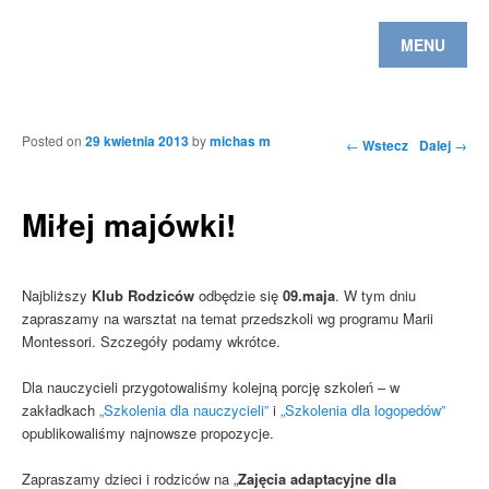
MENU
Posted on
29 kwietnia 2013
by
michas m
Nawigacja po
←
Wstecz
Dalej
→
wpisach
Miłej majówki!
Najbliższy
Klub Rodziców
odbędzie się
09.maja
. W tym dniu
zapraszamy na warsztat na temat przedszkoli wg programu Marii
Montessori. Szczegóły podamy wkrótce.
Dla nauczycieli przygotowaliśmy kolejną porcję szkoleń – w
zakładkach
„Szkolenia dla nauczycieli”
i
„Szkolenia dla logopedów”
opublikowaliśmy najnowsze propozycje.
Zapraszamy dzieci i rodziców na „
Zajęcia adaptacyjne dla