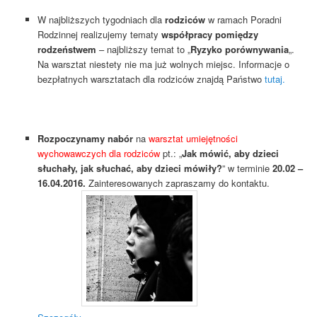
W najbliższych tygodniach dla
rodziców
w ramach Poradni
Rodzinnej realizujemy tematy
współpracy pomiędzy
rodzeństwem
– najbliższy temat to „
Ryzyko porównywania
„.
Na warsztat niestety nie ma już wolnych miejsc. Informacje o
bezpłatnych warsztatach dla rodziców znajdą Państwo
tutaj.
Rozpoczynamy nabór
na
warsztat umiejętności
wychowawczych dla rodziców
pt.: „
Jak mówić, aby dzieci
słuchały, jak słuchać, aby dzieci mówiły?
” w terminie
20.02 –
16.04.2016.
Zainteresowanych zapraszamy do kontaktu.