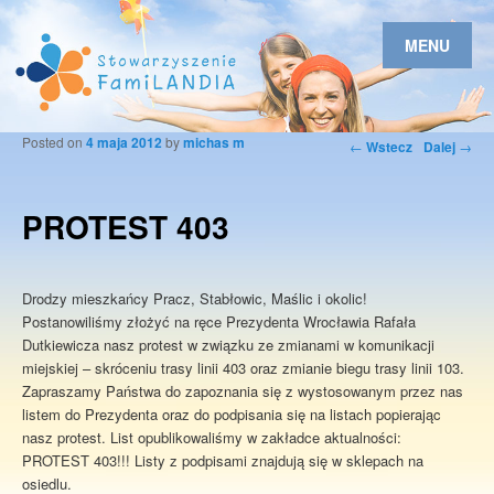
MENU
Posted on
4 maja 2012
by
michas m
Nawigacja po
←
Wstecz
Dalej
→
wpisach
PROTEST 403
Drodzy mieszkańcy Pracz, Stabłowic, Maślic i okolic!
Postanowiliśmy złożyć na ręce Prezydenta Wrocławia Rafała
Dutkiewicza nasz protest w związku ze zmianami w komunikacji
miejskiej – skróceniu trasy linii 403 oraz zmianie biegu trasy linii 103.
Zapraszamy Państwa do zapoznania się z wystosowanym przez nas
listem do Prezydenta oraz do podpisania się na listach popierając
nasz protest. List opublikowaliśmy w zakładce aktualności:
PROTEST 403!!! Listy z podpisami znajdują się w sklepach na
osiedlu.