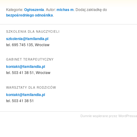
Kategorie:
Ogłoszenia
. Autor:
michas m
. Dodaj zakładkę do
bezpośredniego odnośnika
.
SZKOLENIA DLA NAUCZYCIELI
szkolenia@familandia.pl
tel. 695 745 135, Wrocław
GABINET TERAPEUTYCZNY
kontakt@familandia.pl
tel. 503 41 38 51, Wrocław
WARSZTATY DLA RODZICÓW
kontakt@familandia.pl
tel. 503 41 38 51
Dumnie wspierane przez WordPressa