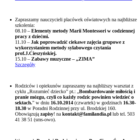
Zapraszamy nauczycieli placówek oświatowych na najbliższe
szkolenia:
08.10 –
Elementy metody Marii Montessori w codziennej
pracy z dziećmi.
11.10 –
Jak poprowadzić ciekawe zajęcia grupowe z
wykorzystaniem metody sylabowego czytania
prof.J.Cieszyńskiej.
15.10 –
Zabawy muzyczne – „ZIMA”
Szczegóły
Rodziców i opiekunów zapraszamy na najbliższy warsztat z
cyklu „Rozumieć dziecko” pt.: „
Bombardowanie miłością i
pranie mózgu, czyli co każdy rodzic powinien wiedzieć o
sektach.
” w dniu
16.10.2014
(czwartek) w godzinach
16.30-
18.30
w Poradni Rodzinnej przy ul. Brodzkiej 160.
Obowiązują
zapisy
! na
kontakt@familandia.pl
lub tel. 503
41 38 51 (sms-owo).