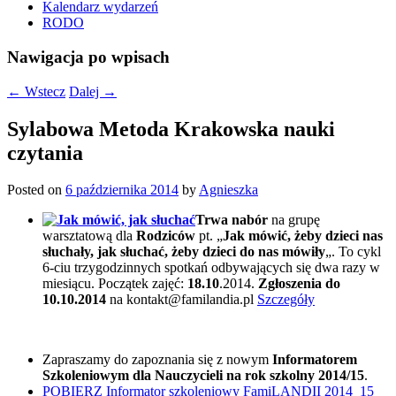
Kalendarz wydarzeń
RODO
Nawigacja po wpisach
←
Wstecz
Dalej
→
Sylabowa Metoda Krakowska nauki
czytania
Posted on
6 października 2014
by
Agnieszka
Trwa nabór
na grupę
warsztatową dla
Rodziców
pt. „
Jak mówić, żeby dzieci nas
słuchały, jak słuchać, żeby dzieci do nas mówiły
„. To cykl
6-ciu trzygodzinnych spotkań odbywających się dwa razy w
miesiącu. Początek zajęć:
18.10
.2014.
Zgłoszenia do
10.10.2014
na kontakt@familandia.pl
Szczegóły
Zapraszamy do zapoznania się z nowym
Informatorem
Szkoleniowym dla Nauczycieli na rok szkolny 2014/15
.
POBIERZ Informator szkoleniowy FamiLANDII 2014_15