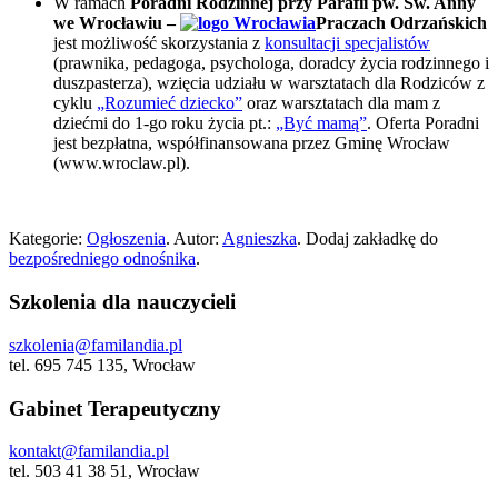
W ramach
Poradni Rodzinnej przy Parafii pw. Św. Anny
we Wrocławiu –
Praczach Odrzańskich
jest możliwość skorzystania z
konsultacji specjalistów
(prawnika, pedagoga, psychologa, doradcy życia rodzinnego i
duszpasterza), wzięcia udziału w warsztatach dla Rodziców z
cyklu
„Rozumieć dziecko”
oraz warsztatach dla mam z
dziećmi do 1-go roku życia pt.:
„Być mamą”
. Oferta Poradni
jest bezpłatna, współfinansowana przez Gminę Wrocław
(www.wroclaw.pl).
Kategorie:
Ogłoszenia
. Autor:
Agnieszka
. Dodaj zakładkę do
bezpośredniego odnośnika
.
Szkolenia dla nauczycieli
szkolenia@familandia.pl
tel. 695 745 135, Wrocław
Gabinet Terapeutyczny
kontakt@familandia.pl
tel. 503 41 38 51, Wrocław