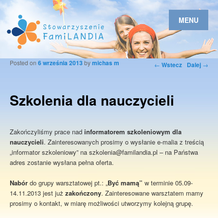
MENU
Posted on
6 września 2013
by
michas m
Nawigacja po
←
Wstecz
Dalej
→
wpisach
Szkolenia dla nauczycieli
Zakończyliśmy prace nad
informatorem szkoleniowym dla
nauczycieli
. Zainteresowanych prosimy o wysłanie e-malia z treścią
„informator szkoleniowy” na szkolenia@familandia.pl – na Państwa
adres zostanie wysłana pełna oferta.
Nabór
do grupy warsztatowej pt.: „
Być mamą”
w terminie 05.09-
14.11.2013 jest już
zakończony
. Zainteresowane warsztatem mamy
prosimy o kontakt, w miarę możliwości utworzymy kolejną grupę.