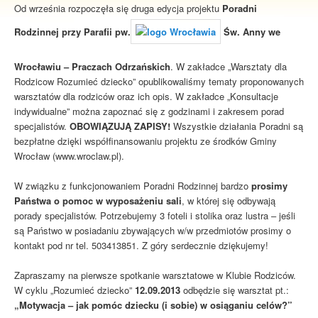
Od września rozpoczęła się druga edycja projektu
Poradni
Rodzinnej przy Parafii pw.
Św. Anny we
Wrocławiu – Praczach Odrzańskich
. W zakładce „Warsztaty dla
Rodzicow Rozumieć dziecko” opublikowaliśmy tematy proponowanych
warsztatów dla rodziców oraz ich opis. W zakładce „Konsultacje
indywidualne” można zapoznać się z godzinami i zakresem porad
specjalistów.
OBOWIĄZUJĄ ZAPISY!
Wszystkie działania Poradni są
bezpłatne dzięki współfinansowaniu projektu ze środków Gminy
Wrocław (www.wroclaw.pl).
W związku z funkcjonowaniem Poradni Rodzinnej bardzo
prosimy
Państwa o pomoc w wyposażeniu sali
, w której się odbywają
porady specjalistów. Potrzebujemy 3 foteli i stolika oraz lustra – jeśli
są Państwo w posiadaniu zbywających w/w przedmiotów prosimy o
kontakt pod nr tel. 503413851. Z góry serdecznie dziękujemy!
Zapraszamy na pierwsze spotkanie warsztatowe w Klubie Rodziców.
W cyklu „Rozumieć dziecko”
12.09.2013
odbędzie się warsztat pt.:
„Motywacja – jak pomóc dziecku (i sobie) w osiąganiu celów?”