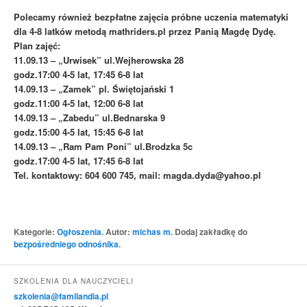
Polecamy również
bezpłatne zajęcia próbne uczenia
matematyki
dla 4-8 latków
metodą mathriders.pl
przez Panią Magdę Dydę.
Plan zajęć:
11.09.13 – „Urwisek” ul.Wejherowska 28
godz.17:00 4-5 lat, 17:45 6-8 lat
14.09.13 – „Zamek” pl. Świętojański 1
godz.11:00 4-5 lat, 12:00 6-8 lat
14.09.13 – „Zabedu” ul.Bednarska 9
godz.15:00 4-5 lat, 15:45 6-8 lat
14.09.13 – „Ram Pam Poni” ul.Brodzka 5c
godz.17:00 4-5 lat, 17:45 6-8 lat
Tel. kontaktowy: 604 600 745, mail: magda.dyda@yahoo.pl
Kategorie:
Ogłoszenia
. Autor:
michas m
. Dodaj zakładkę do
bezpośredniego odnośnika
.
SZKOLENIA DLA NAUCZYCIELI
szkolenia@familandia.pl