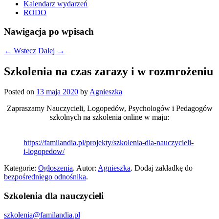
Kalendarz wydarzeń
RODO
Nawigacja po wpisach
←
Wstecz
Dalej
→
Szkolenia na czas zarazy i w rozmrożeniu
Posted on
13 maja 2020
by
Agnieszka
Zapraszamy Nauczycieli, Logopedów, Psychologów i Pedagogów
szkolnych na szkolenia online w maju:
https://familandia.pl/projekty/szkolenia-dla-nauczycieli-
i-logopedow/
Kategorie:
Ogłoszenia
. Autor:
Agnieszka
. Dodaj zakładkę do
bezpośredniego odnośnika
.
Szkolenia dla nauczycieli
szkolenia@familandia.pl