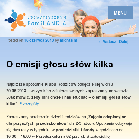
MENU
Posted on
16 czerwca 2013
by
michas m
Nawigacja po
←
Wstecz
Dalej
→
wpisach
O emisji głosu słów kilka
Najbliższe spotkanie
Klubu Rodziców
odbędzie się w dniu
20.06.2013
– wszystkich zainteresowanych zapraszamy na warsztat
„Jak mówić, żeby inni chcieli nas słuchać – o emisji głosu słów
kilka”
,
Szczegóły
Zapraszamy serdecznie dzieci i rodziców na „
Zajęcia adaptacyjne
dla przyszłych przedszkolaków
” dla 2-3 latków. Spotkania odbywają
się dwa razy w tygodniu, w
poniedziałki i środy
w godzinach od
16.30 – 18.00
w
Przedszkolu nr 62
przy ul. Stabłowickiej.