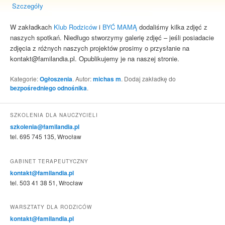
Szczegóły
W zakładkach
Klub Rodziców
i
BYĆ MAMĄ
dodaliśmy kilka zdjęć z
naszych spotkań. Niedługo stworzymy galerię zdjęć – jeśli posiadacie
zdjęcia z różnych naszych projektów prosimy o przysłanie na
kontakt@familandia.pl. Opublikujemy je na naszej stronie.
Kategorie:
Ogłoszenia
. Autor:
michas m
. Dodaj zakładkę do
bezpośredniego odnośnika
.
SZKOLENIA DLA NAUCZYCIELI
szkolenia@familandia.pl
tel. 695 745 135, Wrocław
GABINET TERAPEUTYCZNY
kontakt@familandia.pl
tel. 503 41 38 51, Wrocław
WARSZTATY DLA RODZICÓW
kontakt@familandia.pl